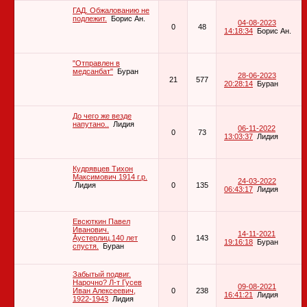
ГАД. Обжалованию не
подлежит.
Борис Ан.
04-08-2023
0
48
14:18:34
Борис Ан.
"Отправлен в
медсанбат"
Буран
28-06-2023
21
577
20:28:14
Буран
До чего же везде
напутано..
Лидия
06-11-2022
0
73
13:03:37
Лидия
Кудрявцев Тихон
Максимович 1914 г.р.
24-03-2022
Лидия
0
135
06:43:17
Лидия
Евсюткин Павел
Иванович.
14-11-2021
А́устерлиц.140 лет
0
143
19:16:18
Буран
спустя.
Буран
Забытый подвиг.
Нарочно? Л-т Гусев
09-08-2021
Иван Алексеевич,
0
238
16:41:21
Лидия
1922-1943
Лидия