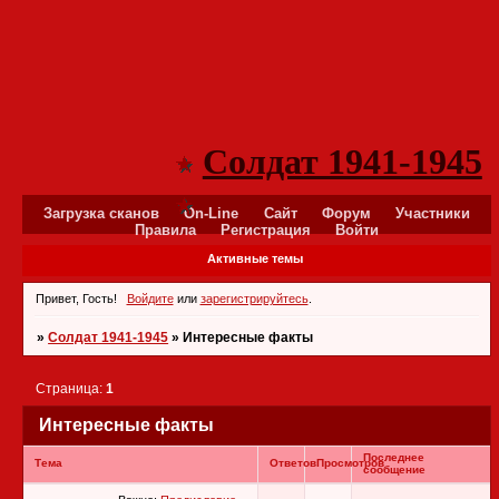
Солдат 1941-1945
Загрузка сканов
On-Line
Сайт
Форум
Участники
Правила
Регистрация
Войти
Активные темы
Привет, Гость!
Войдите
или
зарегистрируйтесь
.
»
Солдат 1941-1945
»
Интересные факты
Страница:
1
Интересные факты
Последнее
Тема
Ответов
Просмотров
сообщение