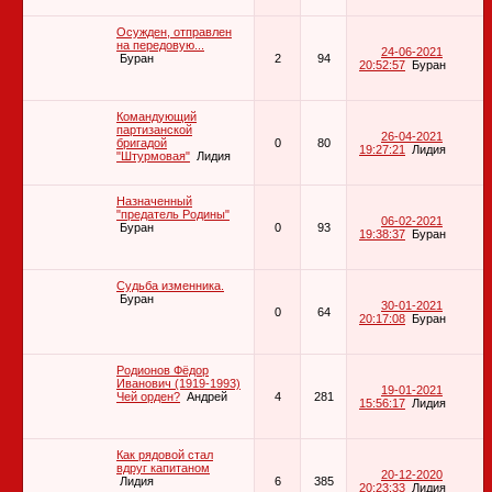
Осужден, отправлен
на передовую...
24-06-2021
Буран
2
94
20:52:57
Буран
Командующий
партизанской
26-04-2021
бригадой
0
80
19:27:21
Лидия
"Штурмовая"
Лидия
Назначенный
"предатель Родины"
06-02-2021
Буран
0
93
19:38:37
Буран
Судьба изменника.
Буран
30-01-2021
0
64
20:17:08
Буран
Родионов Фёдор
Иванович (1919-1993)
19-01-2021
Чей орден?
Андрей
4
281
15:56:17
Лидия
Как рядовой стал
вдруг капитаном
20-12-2020
Лидия
6
385
20:23:33
Лидия