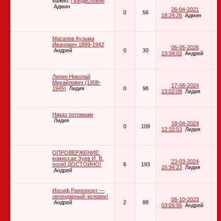
Важно:
Предисловие
Админ
26-04-2021
0
56
18:24:26
Админ
Масалов Кузьма
Иванович 1899-1942
06-05-2026
Андрей
0
30
13:34:02
Андрей
Липин Николай
Михайлович (1908-
17-08-2024
1945)
Лидия
0
98
13:02:08
Лидия
Наказ потомкам
Лидия
18-04-2024
0
109
12:33:53
Лидия
ОПРОВЕРЖЕНИЕ:
комиссар Зуев И. В.
23-03-2024
погиб ДОСТОЙНО!
6
193
15:34:23
Лидия
Андрей
Иосиф Раппопорт —
легендарный человек!
06-10-2023
Андрей
2
88
03:09:56
Андрей